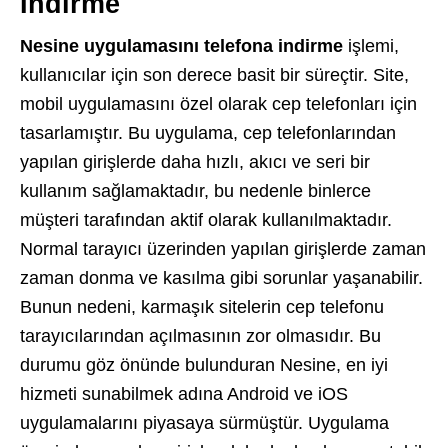
İndirme
Nesine uygulamasını telefona indirme
işlemi,
kullanıcılar için son derece basit bir süreçtir. Site,
mobil uygulamasını özel olarak cep telefonları için
tasarlamıştır. Bu uygulama, cep telefonlarından
yapılan girişlerde daha hızlı, akıcı ve seri bir
kullanım sağlamaktadır, bu nedenle binlerce
müşteri tarafından aktif olarak kullanılmaktadır.
Normal tarayıcı üzerinden yapılan girişlerde zaman
zaman donma ve kasılma gibi sorunlar yaşanabilir.
Bunun nedeni, karmaşık sitelerin cep telefonu
tarayıcılarından açılmasının zor olmasıdır. Bu
durumu göz önünde bulunduran Nesine, en iyi
hizmeti sunabilmek adına Android ve iOS
uygulamalarını piyasaya sürmüştür. Uygulama