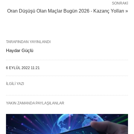
SONRAKI
Oran Düşüşü Olan Maçlar Bugün 2026 - Kazanç Yolları »
TARAFINDAN YAYINLANDI
Haydar Güçlü
6 EYLÜL 2022 11:21
İLGILI YAZI
YAKIN ZAMANDA PAYLAŞILANLAR