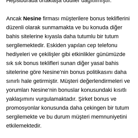
Hepsiburada ortaklaşa ödüller dağıtılmıştır.
Ancak
Nesine
firması müşterilere bonus tekliflerini
düzenli olarak sunmamakta ve bu konuda diğer
bahis sitelerine kıyasla daha tutumlu bir tutum
sergilemektedir. Eskiden yapılan cep telefonu
hediyeleri ve çekilişler gibi etkinlikler günümüzde
sık sık bonus teklifleri sunan diğer yasal bahis
sitelerine göre Nesine’nin bonus politikasını daha
sınırlı hale getirmiştir. Müşteri değerlendirmeleri ve
yorumları Nesine’nin bonuslar konusundaki kısıtlı
yaklaşımını vurgulamaktadır. Şirket bonus ve
promosyonlar konusunda daha çekingen bir tutum
sergilemekte ve bu durum müşteri memnuniyetini
etkilemektedir.