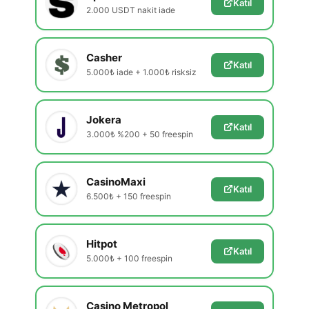
Katıl
2.000 USDT nakit iade
Casher
Katıl
5.000₺ iade + 1.000₺ risksiz
Jokera
Katıl
3.000₺ %200 + 50 freespin
CasinoMaxi
Katıl
6.500₺ + 150 freespin
Hitpot
Katıl
5.000₺ + 100 freespin
Casino Metropol