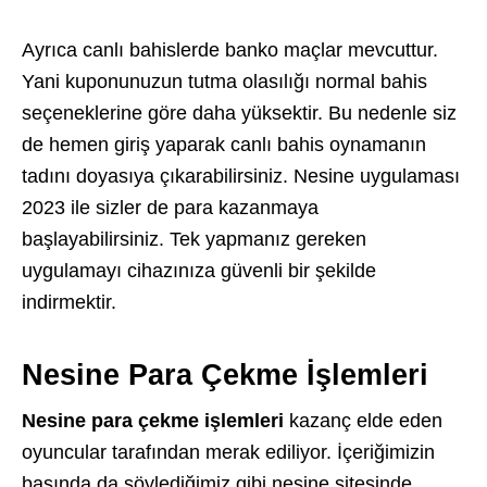
Ayrıca canlı bahislerde banko maçlar mevcuttur.
Yani kuponunuzun tutma olasılığı normal bahis
seçeneklerine göre daha yüksektir. Bu nedenle siz
de hemen giriş yaparak canlı bahis oynamanın
tadını doyasıya çıkarabilirsiniz. Nesine uygulaması
2023 ile sizler de para kazanmaya
başlayabilirsiniz. Tek yapmanız gereken
uygulamayı cihazınıza güvenli bir şekilde
indirmektir.
Nesine Para Çekme İşlemleri
Nesine para çekme işlemleri
kazanç elde eden
oyuncular tarafından merak ediliyor. İçeriğimizin
başında da söylediğimiz gibi nesine sitesinde