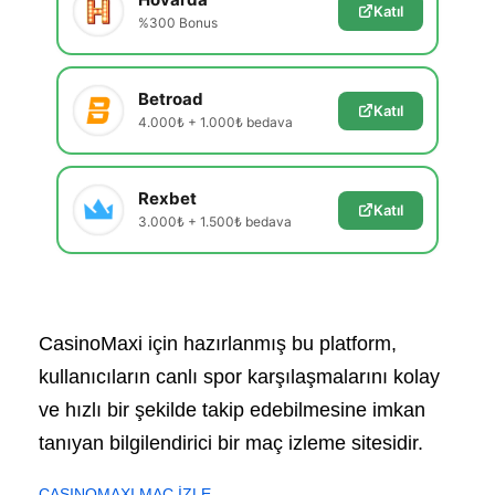
Katıl
%300 Bonus
Betroad
Katıl
4.000₺ + 1.000₺ bedava
Rexbet
Katıl
3.000₺ + 1.500₺ bedava
CasinoMaxi için hazırlanmış bu platform,
kullanıcıların canlı spor karşılaşmalarını kolay
ve hızlı bir şekilde takip edebilmesine imkan
tanıyan bilgilendirici bir maç izleme sitesidir.
CASINOMAXI MAÇ İZLE