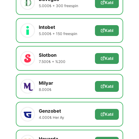
Katıl
5.000₺ + 300 freespin
Intobet
Katıl
5.000₺ + 150 freespin
Slotbon
Katıl
7.500₺ + %200
Milyar
Katıl
8.000₺
Genzobet
Katıl
4.000₺ Her Ay
Hovarda