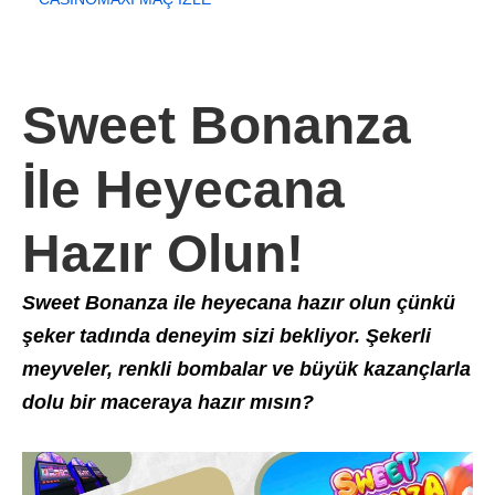
Sweet Bonanza
İle Heyecana
Hazır Olun!
Sweet Bonanza ile heyecana hazır olun çünkü
şeker tadında deneyim sizi bekliyor. Şekerli
meyveler, renkli bombalar ve büyük kazançlarla
dolu bir maceraya hazır mısın?