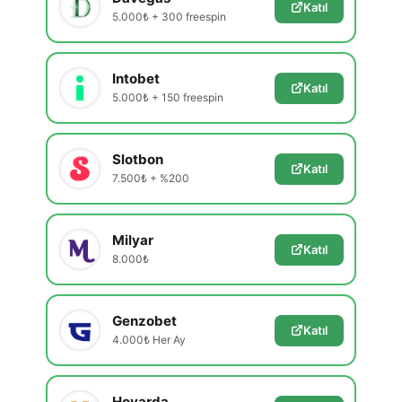
Katıl
5.000₺ + 300 freespin
Intobet
Katıl
5.000₺ + 150 freespin
Slotbon
Katıl
7.500₺ + %200
Milyar
Katıl
8.000₺
Genzobet
Katıl
4.000₺ Her Ay
Hovarda