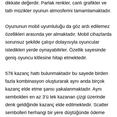
dikkate değerdir. Parlak renkler, canlı grafikler ve
tatlı müzikler oyunun atmosferini tamamlamaktadır.
Oyununun mobil uyumluluğu da göz ardı edilemez
özellikleri arasında yer almaktadır. Mobil cihazlarda
sorunsuz şekilde çalışır dolayısıyla oyuncular
istedikleri yerde oynayabilirler. Özellik sayesinde
geniş oyuncu kitlesine hitap etmektedir.
576 kazanç hattı bulunmaktadır bu sayede birden
fazla kombinasyon oluşturarak aynı anda birçok
kazanç elde etme şansı yakalanmaktadır. Aynı
sembolden en az 3’ü tek kazanan çizgi üzerinde
denk geldiğinde kazanç elde edilmektedir. Scatter
sembolleri herhangi bir yere düştüğünde ödeme