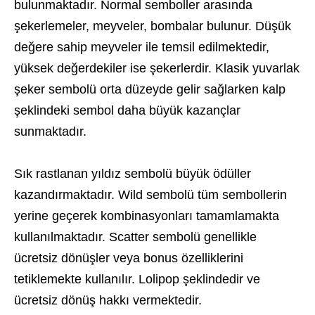
bulunmaktadır. Normal semboller arasında
şekerlemeler, meyveler, bombalar bulunur. Düşük
değere sahip meyveler ile temsil edilmektedir,
yüksek değerdekiler ise şekerlerdir. Klasik yuvarlak
şeker sembolü orta düzeyde gelir sağlarken kalp
şeklindeki sembol daha büyük kazançlar
sunmaktadır.
Sık rastlanan yıldız sembolü büyük ödüller
kazandırmaktadır. Wild sembolü tüm sembollerin
yerine geçerek kombinasyonları tamamlamakta
kullanılmaktadır. Scatter sembolü genellikle
ücretsiz dönüşler veya bonus özelliklerini
tetiklemekte kullanılır. Lolipop şeklindedir ve
ücretsiz dönüş hakkı vermektedir.