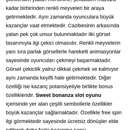
kadar birbirinden renkli meyveleri bir araya
getirmektedir. Aynı zamanda oyunculara büyük
kazançlar vaat etmektedir. Cazibesinin arkasında
yatan pek çok unsur bulunmaktadır ilki görsel
tasarımıyla ilgi çekici olmasıdır. Renkli meyvelerin
yanı sıra parlak görsellerle hareketli animasyonlar
sayesinde oyuncuları çekmeyi başarmaktadır.
Görsel çekicilik yalnız dikkat çekmek ve kalmıyor
aynı zamanda keyifli hale getirmektedir. Diğer
özelliği ise kazanç potansiyeliyle birlikte bonus
özellikleridir.
Sweet bonanza slot oyunu
içerisinde yer alan çeşitli sembollerle özellikler
büyük kazançlar sağlamaktadır. Özellikle free spin
ilgi görmektedir sayesinde ücretsiz dönüşler elde
edilerek daha fazla kazanma şansı