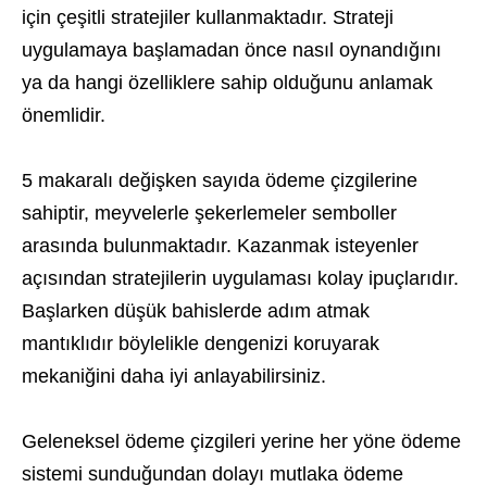
için çeşitli stratejiler kullanmaktadır. Strateji
uygulamaya başlamadan önce nasıl oynandığını
ya da hangi özelliklere sahip olduğunu anlamak
önemlidir.
5 makaralı değişken sayıda ödeme çizgilerine
sahiptir, meyvelerle şekerlemeler semboller
arasında bulunmaktadır. Kazanmak isteyenler
açısından stratejilerin uygulaması kolay ipuçlarıdır.
Başlarken düşük bahislerde adım atmak
mantıklıdır böylelikle dengenizi koruyarak
mekaniğini daha iyi anlayabilirsiniz.
Geleneksel ödeme çizgileri yerine her yöne ödeme
sistemi sunduğundan dolayı mutlaka ödeme