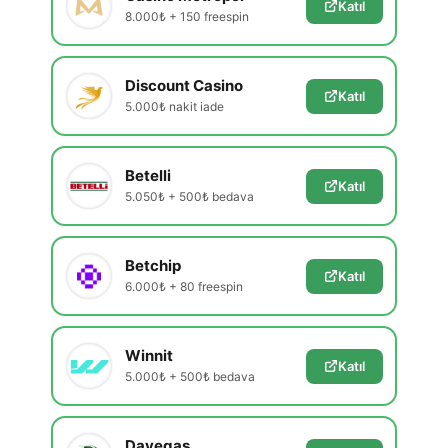
Katıl
8.000₺ + 150 freespin
Discount Casino
Katıl
5.000₺ nakit iade
Betelli
Katıl
5.050₺ + 500₺ bedava
Betchip
Katıl
6.000₺ + 80 freespin
Winnit
Katıl
5.000₺ + 500₺ bedava
Davegas