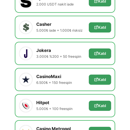
Katıl
2.000 USDT nakit iade
Casher
Katıl
5.000₺ iade + 1.000₺ risksiz
Jokera
Katıl
3.000₺ %200 + 50 freespin
CasinoMaxi
Katıl
6.500₺ + 150 freespin
Hitpot
Katıl
5.000₺ + 100 freespin
Casino Metropol