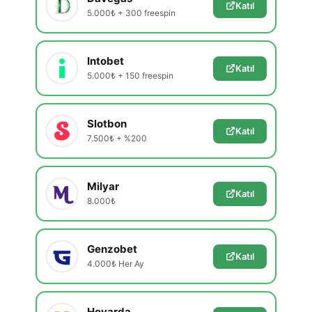
Katıl
5.000₺ + 300 freespin
Intobet
Katıl
5.000₺ + 150 freespin
Slotbon
Katıl
7.500₺ + %200
Milyar
Katıl
8.000₺
Genzobet
Katıl
4.000₺ Her Ay
Hovarda