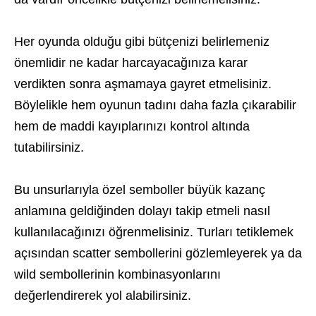
Her oyunda olduğu gibi bütçenizi belirlemeniz
önemlidir ne kadar harcayacağınıza karar
verdikten sonra aşmamaya gayret etmelisiniz.
Böylelikle hem oyunun tadını daha fazla çıkarabilir
hem de maddi kayıplarınızı kontrol altında
tutabilirsiniz.
Bu unsurlarıyla özel semboller büyük kazanç
anlamına geldiğinden dolayı takip etmeli nasıl
kullanılacağınızı öğrenmelisiniz. Turları tetiklemek
açısından scatter sembollerini gözlemleyerek ya da
wild sembollerinin kombinasyonlarını
değerlendirerek yol alabilirsiniz.