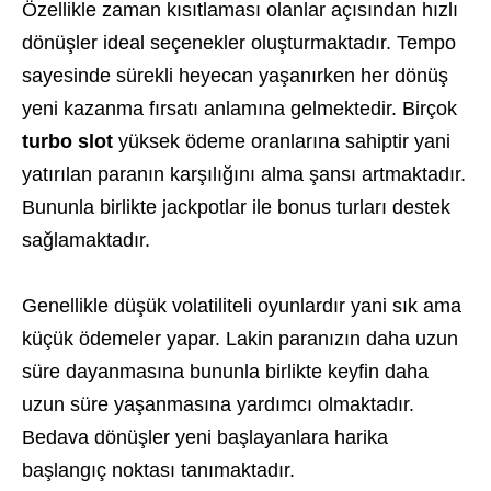
Özellikle zaman kısıtlaması olanlar açısından hızlı
dönüşler ideal seçenekler oluşturmaktadır. Tempo
sayesinde sürekli heyecan yaşanırken her dönüş
yeni kazanma fırsatı anlamına gelmektedir. Birçok
turbo slot
yüksek ödeme oranlarına sahiptir yani
yatırılan paranın karşılığını alma şansı artmaktadır.
Bununla birlikte jackpotlar ile bonus turları destek
sağlamaktadır.
Genellikle düşük volatiliteli oyunlardır yani sık ama
küçük ödemeler yapar. Lakin paranızın daha uzun
süre dayanmasına bununla birlikte keyfin daha
uzun süre yaşanmasına yardımcı olmaktadır.
Bedava dönüşler yeni başlayanlara harika
başlangıç noktası tanımaktadır.