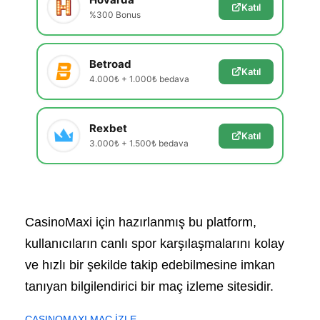
Katıl
%300 Bonus
Betroad
Katıl
4.000₺ + 1.000₺ bedava
Rexbet
Katıl
3.000₺ + 1.500₺ bedava
CasinoMaxi için hazırlanmış bu platform,
kullanıcıların canlı spor karşılaşmalarını kolay
ve hızlı bir şekilde takip edebilmesine imkan
tanıyan bilgilendirici bir maç izleme sitesidir.
CASINOMAXI MAÇ İZLE