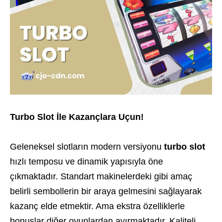
Turbo Slot İle Kazançlara Uçun!
Geleneksel slotların modern versiyonu
turbo slot
hızlı temposu ve dinamik yapısıyla öne
çıkmaktadır. Standart makinelerdeki gibi amaç
belirli sembollerin bir araya gelmesini sağlayarak
kazanç elde etmektir. Ama ekstra özelliklerle
bonuslar diğer oyunlardan ayırmaktadır. Kaliteli