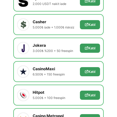
Katıl
2.000 USDT nakit iade
Casher
Katıl
5.000₺ iade + 1.000₺ risksiz
Jokera
Katıl
3.000₺ %200 + 50 freespin
CasinoMaxi
Katıl
6.500₺ + 150 freespin
Hitpot
Katıl
5.000₺ + 100 freespin
Casino Metropol