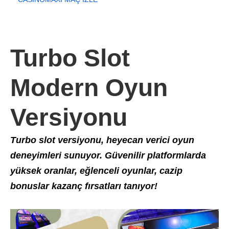
Turbo Slot
Modern Oyun
Versiyonu
Turbo slot versiyonu, heyecan verici oyun
deneyimleri sunuyor. Güvenilir platformlarda
yüksek oranlar, eğlenceli oyunlar, cazip
bonuslar kazanç fırsatları tanıyor!