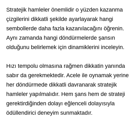
Stratejik hamleler önemlidir o yüzden kazanma
çizgilerini dikkatli şekilde ayarlayarak hangi
sembollerde daha fazla kazanılacağını öğrenin.
Aynı zamanda hangi döndürmelerde şansın
olduğunu belirlemek için dinamiklerini inceleyin.
Hızı tempolu olmasına rağmen dikkatin yanında
sabır da gerekmektedir. Acele ile oynamak yerine
her döndürmede dikkatli davranarak stratejik
hamleler yapılmalıdır. Hem şans hem de strateji
gerektirdiğinden dolayı eğlenceli dolayısıyla
ödüllendirici deneyim sunmaktadır.