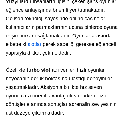
Yüzyıllardır insanların ilgisini çeken şans oyunları
eğlence anlayışında önemli yer tutmaktadır.
Gelişen teknoloji sayesinde online casinolar
kullanıcıların parmaklarının ucuna binlerce oyuna
erişim imkanı sağlamaktadır. Oyunlar arasında
elbette ki
slotlar
gerek sadeliği gerekse eğlenceli
yapısıyla dikkat çekmektedir.
Özellikle
turbo slot
adı verilen hızlı oyunlar
heyecanın doruk noktasına ulaştığı deneyimler
yaşatmaktadır. Aksiyonla birlikte hız seven
oyunculara önemli avantaj oluştururken hızlı
dönüşlerle anında sonuçlar adrenalin seviyesinin
üst düzeye çıkarmaktadır.