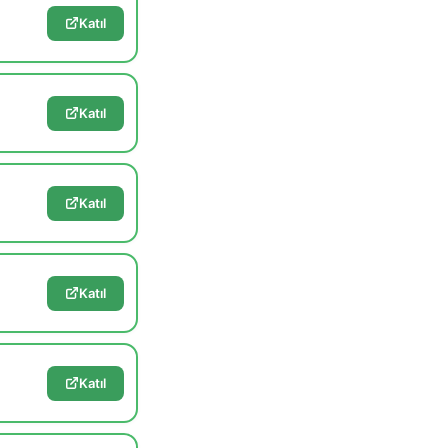
Katıl
Katıl
Katıl
Katıl
Katıl