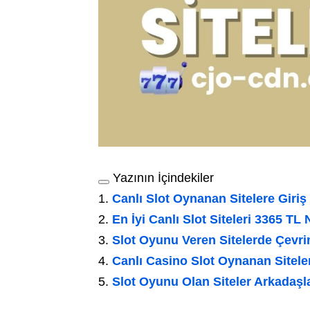
Yazının İçindekiler
Canlı Slot Oynanan Sitelere Giriş
En İyi Canlı Slot Siteleri 3365 T
Slot Oyunu Veren Sitelerde Çev
Canlı Casino Slot Oynanan Sitel
Slot Oyunu Olan Siteler Arkadaşl