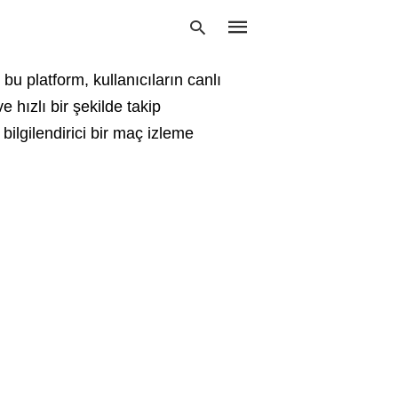
bu platform, kullanıcıların canlı
e hızlı bir şekilde takip
ilgilendirici bir maç izleme
Type
your
search
query
and
hit
enter: