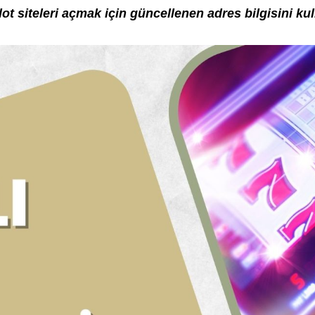
slot siteleri açmak için güncellenen adres bilgisini k