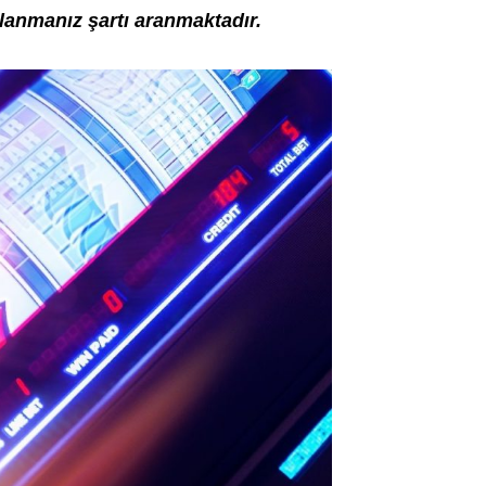
ullanmanız şartı aranmaktadır.