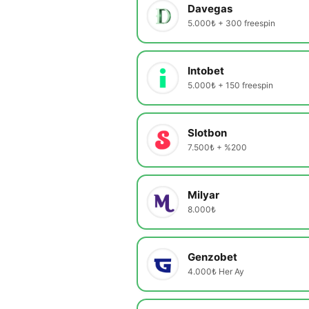
Davegas
5.000₺ + 300 freespin
Intobet
5.000₺ + 150 freespin
Slotbon
7.500₺ + %200
Milyar
8.000₺
Genzobet
4.000₺ Her Ay