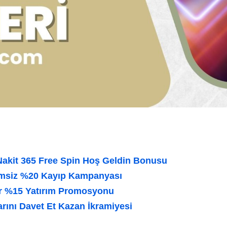
L Nakit 365 Free Spin Hoş Geldin Bonusu
rimsiz %20 Kayıp Kampanyası
er %15 Yatırım Promosyonu
arını Davet Et Kazan İkramiyesi