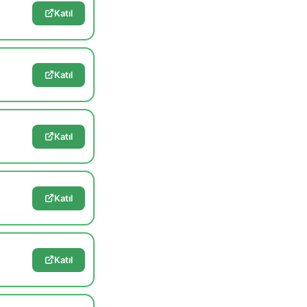
Katıl
Katıl
Katıl
Katıl
Katıl