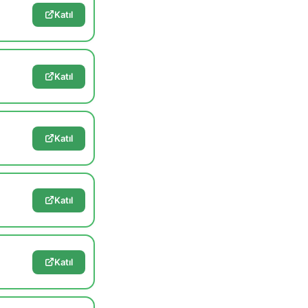
Katıl
Katıl
Katıl
Katıl
Katıl