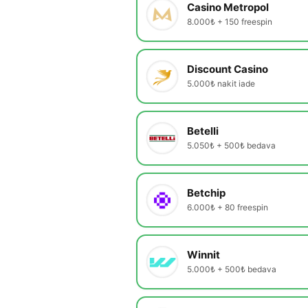
Casino Metropol
8.000₺ + 150 freespin
Discount Casino
5.000₺ nakit iade
Betelli
5.050₺ + 500₺ bedava
Betchip
6.000₺ + 80 freespin
Winnit
5.000₺ + 500₺ bedava