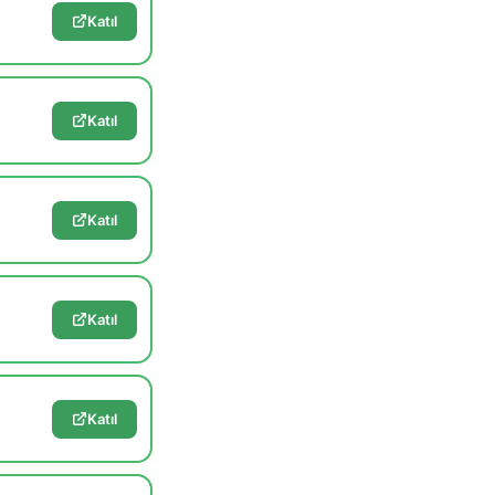
Katıl
Katıl
Katıl
Katıl
Katıl