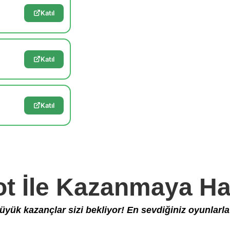
Katıl
Katıl
Katıl
ot İle Kazanmaya Ha
üyük kazançlar sizi bekliyor! En sevdiğiniz oyunlarl