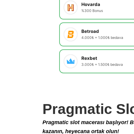
Hovarda
%300 Bonus
Betroad
4.000₺ + 1.000₺ bedava
Rexbet
3.000₺ + 1.500₺ bedava
Pragmatic Sl
Pragmatic slot macerası başlıyor! B
kazanın, heyecana ortak olun!