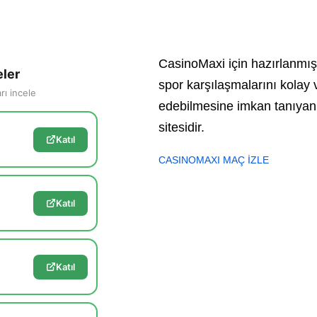
CasinoMaxi için hazırlanmış 
eler
spor karşılaşmalarını kolay v
ı incele
edebilmesine imkan tanıyan b
sitesidir.
Katıl
CASINOMAXI MAÇ İZLE
Katıl
Katıl