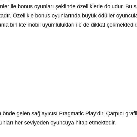
inler ile bonus oyunları şeklinde özelliklerle doludur. Bu
ır. Özellikle bonus oyunlarında büyük ödüller oyuncula
la birlikte mobil uyumlulukları ile de dikkat çekmektedir
de gelen sağlayıcısı Pragmatic Play’dir. Çarpıcı grafikle
nları her seviyeden oyuncuya hitap etmektedir.