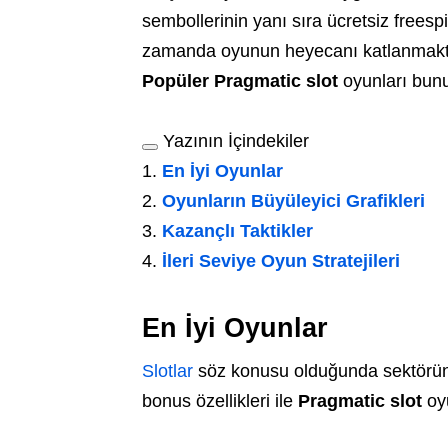
sembollerinin yanı sıra ücretsiz freesp
zamanda oyunun heyecanı katlanmaktad
Popüler Pragmatic slot
oyunları bunun
Yazının İçindekiler
En İyi Oyunlar
Oyunların Büyüleyici Grafikleri
Kazançlı Taktikler
İleri Seviye Oyun Stratejileri
En İyi Oyunlar
Slotlar
söz konusu olduğunda sektörün ön
bonus özellikleri ile
Pragmatic slot
oyu